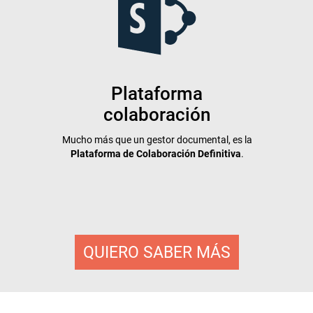
Plataforma
colaboración
Mucho más que un gestor documental, es la
Integ
d
Plataforma de Colaboración Definitiva
.
en u
n
c
QUIERO SABER MÁS