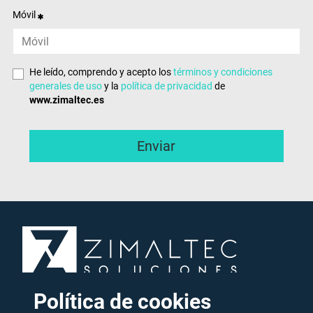
Móvil
He leído, comprendo y acepto los
términos y condiciones
generales de uso
y la
política de privacidad
de
www.zimaltec.es
Política de cookies
Partner Dynamics NAV en Zaragoza