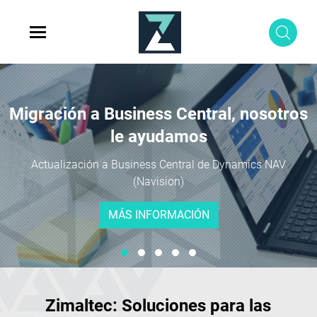
Migración a Business Central, nosotros
Transformación digital a medida para
le ayudamos
su empresa
Hacemos su empresa más competitiva, aplicando las
Actualización a Business Central de Dynamics NAV
mejores soluciones para optimizar su modelo de negocio
(Navision)
MÁS INFORMACIÓN
MÁS INFORMACIÓN
Zimaltec: Soluciones para las