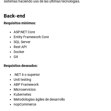
sistemas haciendo uso de las últimas tecnologías.
Back-end
Requisitos mínimos:
ASP.NET Core
Entity Framework Core
SQL Server
Rest API
Docker
Git
Requisitos deseados:
.NET 6 o superior
Unit testing
ABP Framework
Microservicios
Kubernetes
Metodologías ágiles de desarrollo
nopCommerce