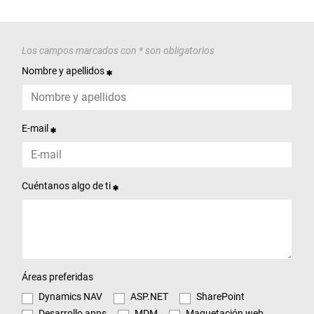
Los campos marcados con * son obligatorios
Nombre y apellidos
E-mail
Cuéntanos algo de ti
Áreas preferidas
Dynamics NAV
ASP.NET
SharePoint
Desarrollo apps
MDM
Maquetación web