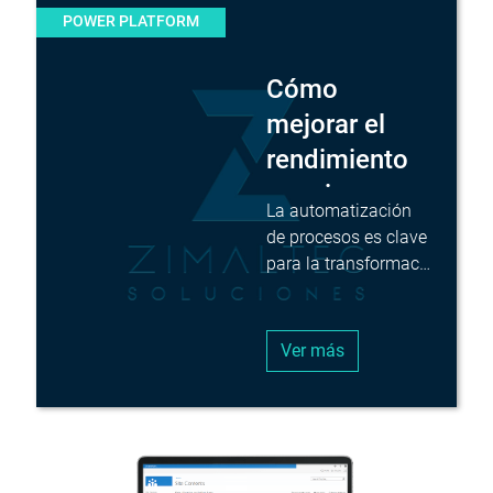
POWER PLATFORM
Cómo
mejorar el
rendimiento
en mi
La automatización
empresa
de procesos es clave
para la transformac…
Ver más