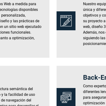
los Web a medida para
Nuestro equip
tecnologías disponibles
única y difer
 personalizada,
objetivos y c
seño y las prácticas de
su proyecto a
n un sitio web ejecutado
web, diseño 3
ciones funcionales.
Además, nos e
uanto a optimización,
siguiendo las
posicionamie
Back-E
Como experto
ctura semántica del
diferentes le
y la facilidad de uso
para asegurar
a de navegación del
optimización 
tas para desarrollar el