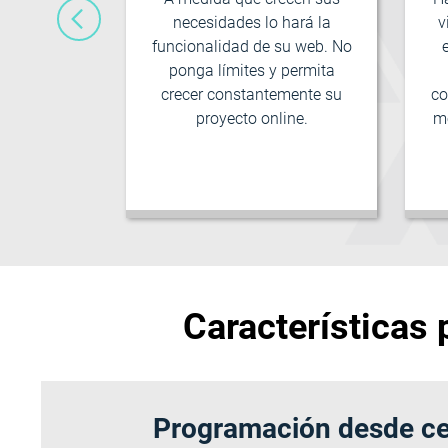
necesidades lo hará la
v
aparate de
funcionalidad de su web. No
nternet.
ponga límites y permita
sencia en
crecer constantemente su
co
del mundo
proyecto online.
mó
ón multi-
Características 
Programación desde c