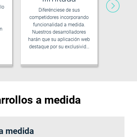
lo
online
Diferénciese de sus
experien
competidores incorporando
accesibili
funcionalidad a medida.
un
un diseñ
Nuestros desarrolladores
UX/UI que
harán que su aplicación web
destaque por su exclusivid…
arrollos a medida
 a medida