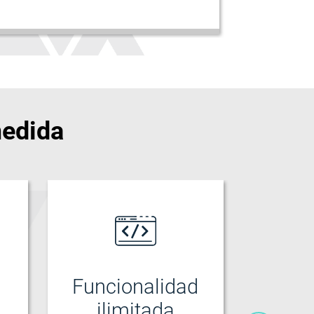
medida
Funcionalidad
ilimitada
Constru