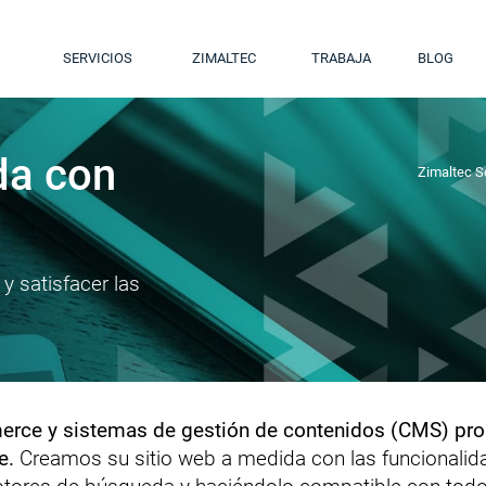
SERVICIOS
ZIMALTEC
TRABAJA
BLOG
da con
Zimaltec S
y satisfacer las
rce y sistemas de gestión de contenidos (CMS) prop
e.
Creamos su sitio web a medida con las funcionalida