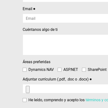
Email
Cuéntanos algo de ti
Áreas preferidas
Dynamics NAV
ASP.NET
SharePoint
Adjuntar currículum (.pdf, .doc o .docx)
He leído, comprendo y acepto los
términos y c