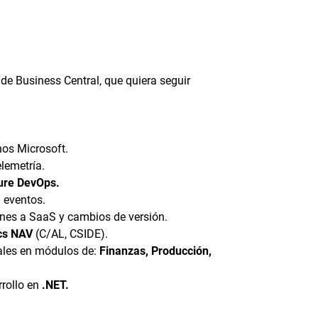
de Business Central, que quiera seguir
os Microsoft.
elemetría.
ure DevOps.
a eventos.
ones a SaaS y cambios de versión.
cs NAV
(C/AL, CSIDE).
ales en módulos de:
Finanzas, Producción,
rollo en
.NET.