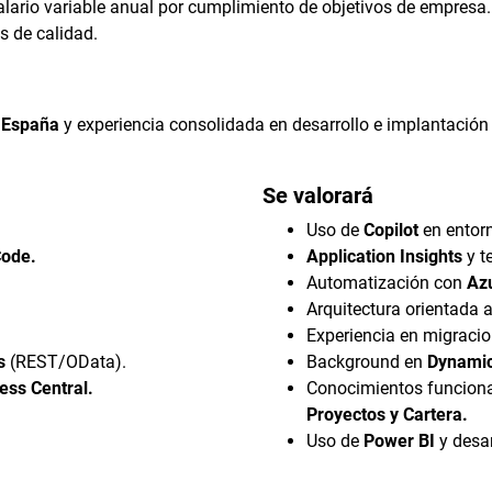
lario variable anual por cumplimiento de objetivos de empresa.
s de calidad.
n España
y experiencia consolidada en desarrollo e implantación 
Se valorará
Uso de
Copilot
en entorn
Code.
Application Insights
y t
Automatización con
Az
Arquitectura orientada 
Experiencia en migraci
s
(REST/OData).
Background en
Dynami
ess Central.
Conocimientos funcion
Proyectos y Cartera.
Uso de
Power BI
y desar