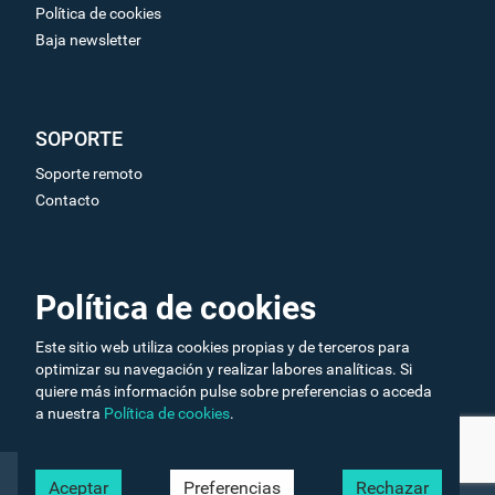
Política de cookies
Baja newsletter
SOPORTE
Soporte remoto
Contacto
ENLACES DE INTERÉS
Política de cookies
Galería de vídeos
Este sitio web utiliza cookies propias y de terceros para
Ofertas de trabajo
optimizar su navegación y realizar labores analíticas. Si
quiere más información pulse sobre preferencias o acceda
a nuestra
Política de cookies
.
© Zimaltec Soluciones Tecnológicas S.L. – Todos los
Aceptar
Preferencias
Rechazar