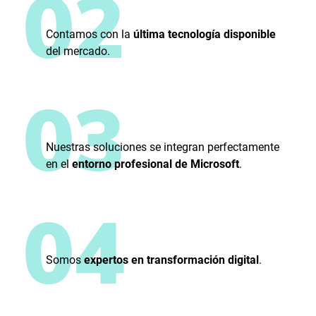
02
Contamos con la
última tecnología disponible
del mercado.
03
Nuestras soluciones se integran perfectamente
en el
entorno profesional de Microsoft
.
04
Somos
expertos en transformación digital
.