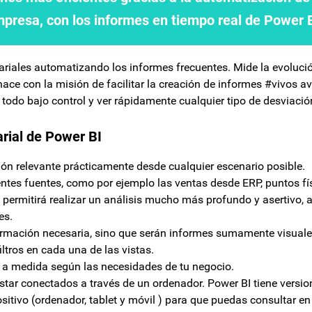
mpresa, con los informes en tiempo real de Power 
riales automatizando los informes frecuentes. Mide la evolució
ace con la misión de facilitar la creación de informes #vivos a
todo bajo control y ver rápidamente cualquier tipo de desviació
arial de Power BI
ión relevante prácticamente desde cualquier escenario posible.
ntes fuentes, como por ejemplo las ventas desde ERP, puntos fí
sto permitirá realizar un análisis mucho más profundo y asertivo
es.
formación necesaria, sino que serán informes sumamente visuale
ltros en cada una de las vistas.
d a medida según las necesidades de tu negocio.
tar conectados a través de un ordenador. Power BI tiene versio
itivo (ordenador, tablet y móvil ) para que puedas consultar en