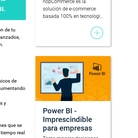
nopCommerce es la
BI.
solución de e-commerce
basada 100% en tecnologí…
n de tu
vanzados,
n.
sicos de
, aumentando
s y
Power BI -
Imprescindible
nes que se
para empresas
 tiempo real